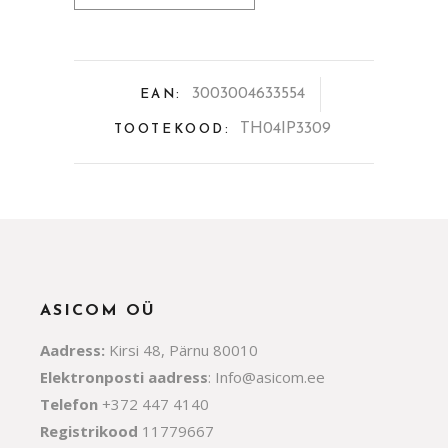
suhkrutoos
260ml
3003004633554
EAN:
quantity
TH04IP3309
TOOTEKOOD:
ASICOM OÜ
Aadress:
Kirsi 48, Pärnu 80010
Elektronposti aadress
:
Info@asicom.ee
Telefon
+372 447 4140
Registrikood
11779667