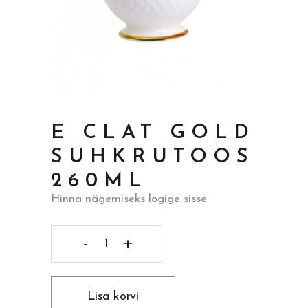
E CLAT GOLD
SUHKRUTOOS
260ML
Hinna nägemiseks logige sisse
E
Clat
Lisa korvi
Gold