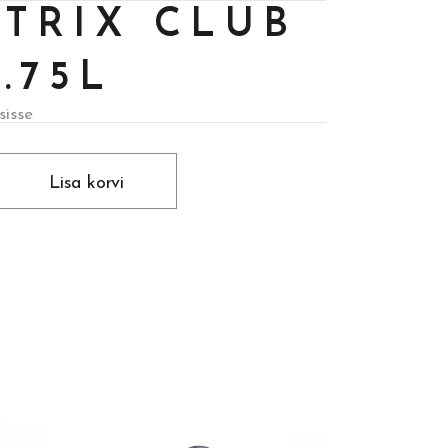
TRIX CLUB
.75L
sisse
Lisa korvi