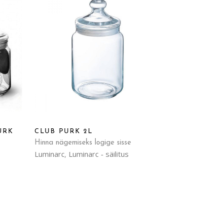
URK
CLUB PURK 2L
Hinna nägemiseks logige sisse
Luminarc
Luminarc - säilitus
,