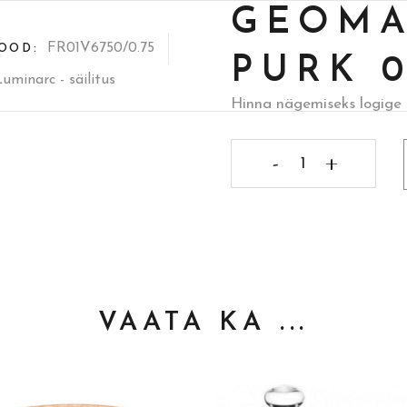
GEOMA
FR01V6750/0.75
OOD:
PURK 0
Luminarc - säilitus
Hinna nägemiseks logige 
Geomatrix
club
purk
0.75l
quantity
VAATA KA ...