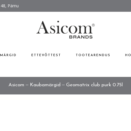
 48, Pärnu
MÄRGID
ETTEVÕTTEST
TOOTEARENDUS
HO
Asicom
Kaubamärgid
Geomatrix club purk 0.75l