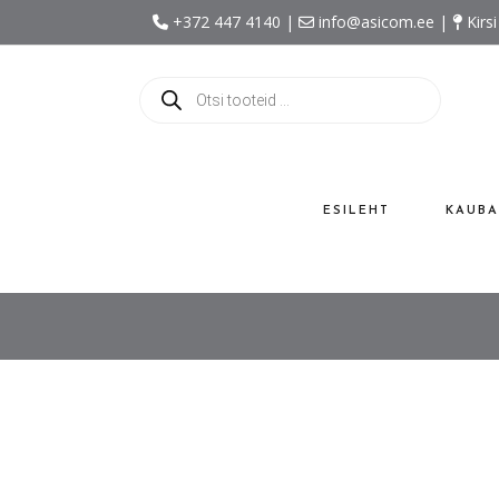
+372 447 4140 |
info@asicom.ee |
Kirsi
Products
search
ESILEHT
KAUBA