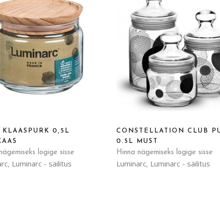
 KLAASPURK 0,5L
CONSTELLATION CLUB P
KAAS
0.5L MUST
nägemiseks logige sisse
Hinna nägemiseks logige sisse
arc
Luminarc - säilitus
Luminarc
Luminarc - säilitus
,
,