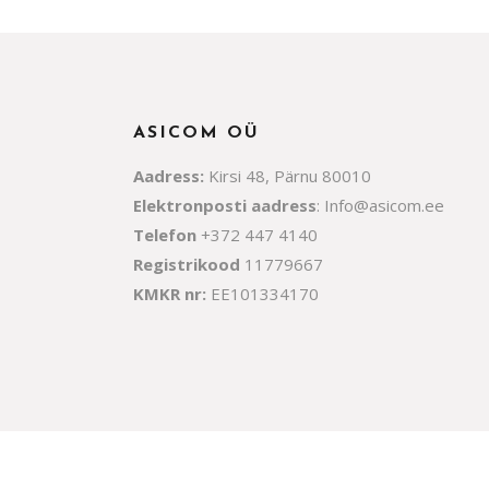
ASICOM OÜ
Aadress:
Kirsi 48, Pärnu 80010
Elektronposti aadress
:
Info@asicom.ee
Telefon
+372 447 4140
Registrikood
11779667
KMKR nr:
EE101334170