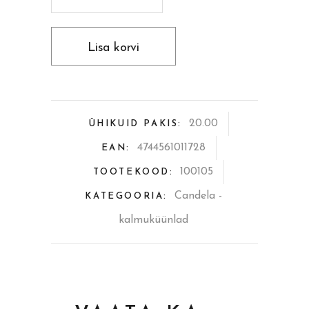
Kalmuküünal
kaanega
Lisa korvi
~40h,
valge
quantity
20.00
ÜHIKUID PAKIS:
4744561011728
EAN:
100105
TOOTEKOOD:
Candela -
KATEGOORIA:
kalmuküünlad