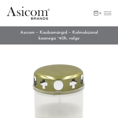
0
Asicom
Kaubamärgid
Kalmuküünal
kaanega ~40h, valge