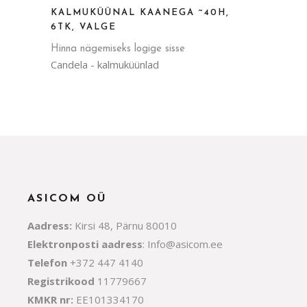
KALMUKÜÜNAL KAANEGA ~40H,
6TK, VALGE
Hinna nägemiseks logige sisse
Candela - kalmuküünlad
ASICOM OÜ
Aadress:
Kirsi 48, Pärnu 80010
Elektronposti aadress
:
Info@asicom.ee
Telefon
+372 447 4140
Registrikood
11779667
KMKR nr:
EE101334170