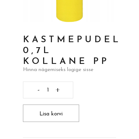
KASTMEPUDEL
0,7L
KOLLANE PP
Hinna nägemiseks logige sisse
Kastmepudel
0,7l
Lisa korvi
kollane
pp