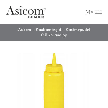
0
Asicom
Kaubamärgid
Kastmepudel
0,7l kollane pp