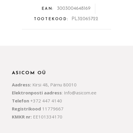
quantity
3003004648169
EAN:
PL32065722
TOOTEKOOD:
ASICOM OÜ
Aadress:
Kirsi 48, Pärnu 80010
Elektronposti aadress
:
Info@asicom.ee
Telefon
+372 447 4140
Registrikood
11779667
KMKR nr:
EE101334170