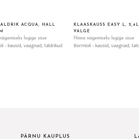
TALDRIK ACQUA, HALL
KLAASKAUSS EASY L, 2,4L
CM
VALGE
nägemiseks logige sisse
Hinna nägemiseks logige sisse
li - kausid, vaagnad, taldrikud
Bormioli - kausid, vaagnad, tal
PÄRNU KAUPLUS
L