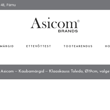
 48, Pärnu
MÄRGID
ETTEVÕTTEST
TOOTEARENDUS
HO
Asicom
Kaubamärgid
Klaaskauss Toledo, Ø19cm, valge