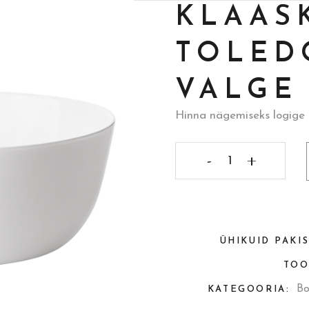
KLAAS
TOLED
VALGE
Hinna nägemiseks logige 
Klaaskauss
Toledo,
Ø19cm,
ÜHIKUID PAKI
valge
TOO
quantity
Bo
KATEGOORIA: