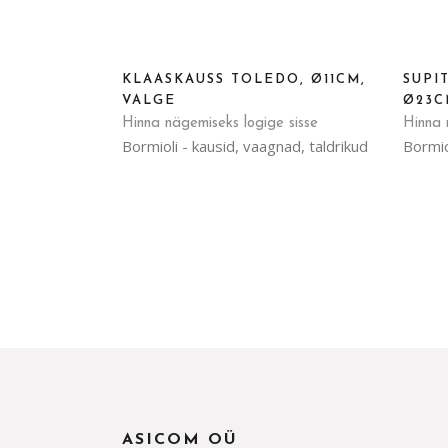
KLAASKAUSS TOLEDO, Ø11CM,
SUPI
VALGE
Ø23
Hinna nägemiseks logige sisse
Hinna 
Bormioli - kausid, vaagnad, taldrikud
Bormio
ASICOM OÜ