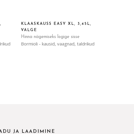
,
KLAASKAUSS EASY XL, 3,45L,
VALGE
Hinna nägemiseks logige sisse
drikud
Bormioli - kausid, vaagnad, taldrikud
ADU JA LAADIMINE