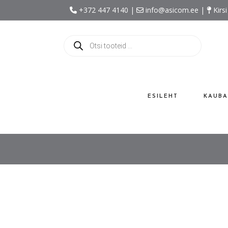
+372 447 4140 |
info@asicom.ee |
Kirsi
Products
search
ESILEHT
KAUBA