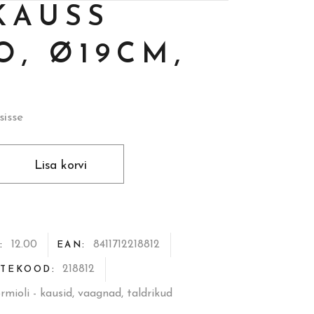
KAUSS
O, Ø19CM,
sisse
Lisa korvi
12.00
8411712218812
S:
EAN:
218812
TEKOOD:
rmioli - kausid, vaagnad, taldrikud