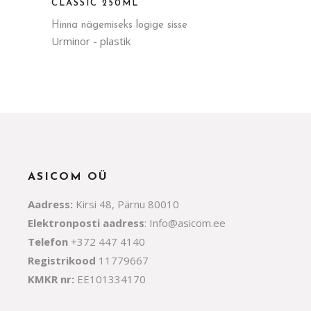
CLASSIC 250ML
Hinna nägemiseks logige sisse
Urminor - plastik
ASICOM OÜ
Aadress:
Kirsi 48, Pärnu 80010
Elektronposti aadress
:
Info@asicom.ee
Telefon
+372 447 4140
Registrikood
11779667
KMKR nr:
EE101334170