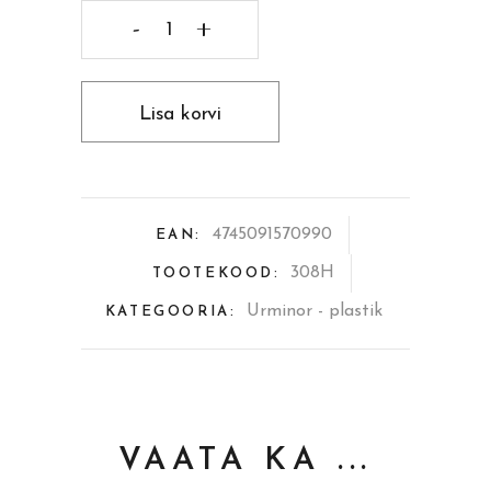
Plastikust
kokteiliklaas
Lisa korvi
Privilege
Caipi
450ml
4745091570990
EAN:
quantity
308H
TOOTEKOOD:
Urminor - plastik
KATEGOORIA:
VAATA KA ...