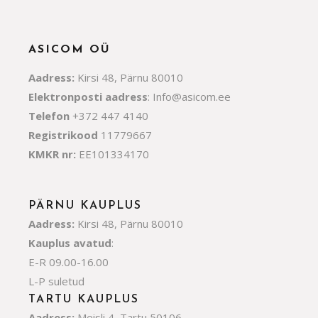
ASICOM OÜ
Aadress:
Kirsi 48, Pärnu 80010
Elektronposti aadress
:
Info@asicom.ee
Telefon
+372 447 4140
Registrikood
11779667
KMKR nr:
EE101334170
PÄRNU KAUPLUS
Aadress:
Kirsi 48, Pärnu 80010
Kauplus avatud
:
E-R 09.00-16.00
L-P suletud
TARTU KAUPLUS
Aadress:
Meisli 4, Tartu 50106