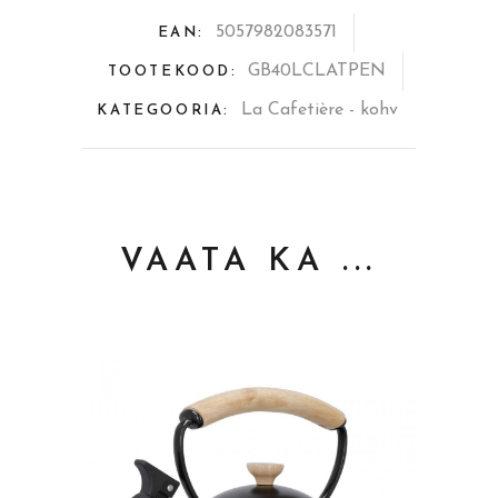
5057982083571
EAN:
GB40LCLATPEN
TOOTEKOOD:
La Cafetière - kohv
KATEGOORIA:
VAATA KA ...