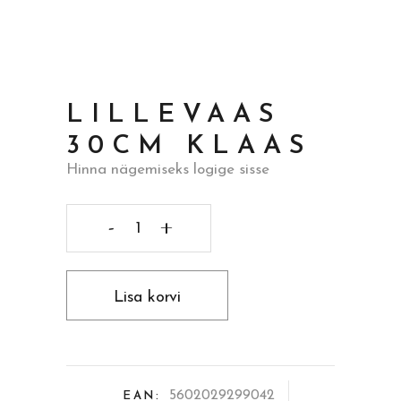
LILLEVAAS
30CM KLAAS
Hinna nägemiseks logige sisse
Lillevaas
30cm
Lisa korvi
klaas
quantity
5602029299042
EAN: