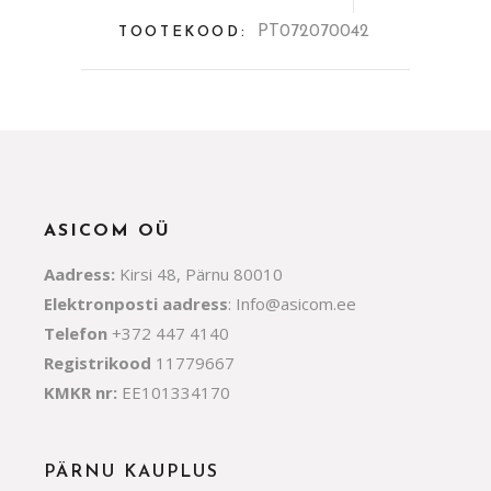
PT072070042
TOOTEKOOD:
ASICOM OÜ
Aadress:
Kirsi 48, Pärnu 80010
Elektronposti aadress
:
Info@asicom.ee
Telefon
+372 447 4140
Registrikood
11779667
KMKR nr:
EE101334170
PÄRNU KAUPLUS