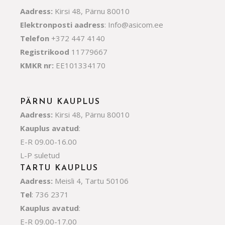
Aadress:
Kirsi 48, Pärnu 80010
Elektronposti aadress
:
Info@asicom.ee
Telefon
+372 447 4140
Registrikood
11779667
KMKR nr:
EE101334170
PÄRNU KAUPLUS
Aadress:
Kirsi 48, Pärnu 80010
Kauplus avatud
:
E-R 09.00-16.00
L-P suletud
TARTU KAUPLUS
Aadress:
Meisli 4, Tartu 50106
Tel
: 736 2371
Kauplus avatud
:
E-R 09.00-17.00