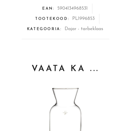
topeltseinaga
5904134968531
EAN:
quantity
PL1996853
TOOTEKOOD:
Dajar - tarbeklaas
KATEGOORIA:
VAATA KA ...