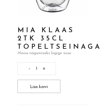
MIA KLAAS
2TK 35CL
TOPELTSEINAGA
Hinna nägemiseks logige sisse
Mia
klaas
Lisa korvi
2tk
35cl