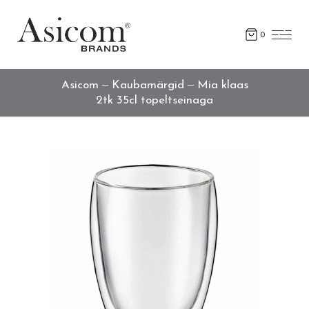
0
Asicom
Kaubamärgid
Mia klaas
2tk 35cl topeltseinaga