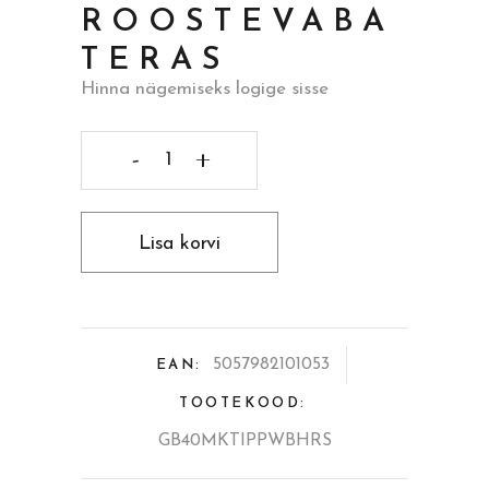
ROOSTEVABA
TERAS
Hinna nägemiseks logige sisse
Mikasa
tipperleyhill
Lisa korvi
hobusega
kahekordse
seinaga
5057982101053
EAN:
pudel,
TOOTEKOOD:
500ml,
GB40MKTIPPWBHRS
roostevaba