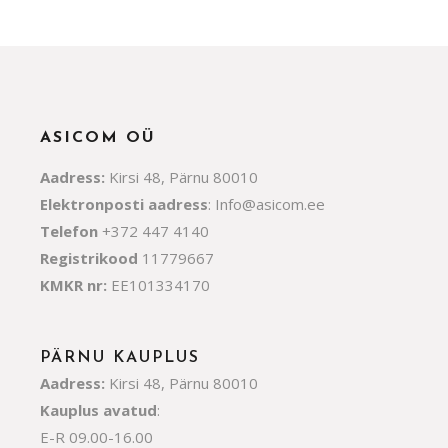
teras
quantity
ASICOM OÜ
Aadress:
Kirsi 48, Pärnu 80010
Elektronposti aadress
:
Info@asicom.ee
Telefon
+372 447 4140
Registrikood
11779667
KMKR nr:
EE101334170
PÄRNU KAUPLUS
Aadress:
Kirsi 48, Pärnu 80010
Kauplus avatud
:
E-R 09.00-16.00