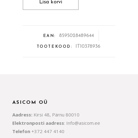
Lisa korvi
36x24cm,
plastik,
antibakteriaalne
8595028489644
EAN:
quantity
IT10378936
TOOTEKOOD:
ASICOM OÜ
Aadress:
Kirsi 48, Pärnu 80010
Elektronposti aadress
:
Info@asicom.ee
Telefon
+372 447 4140