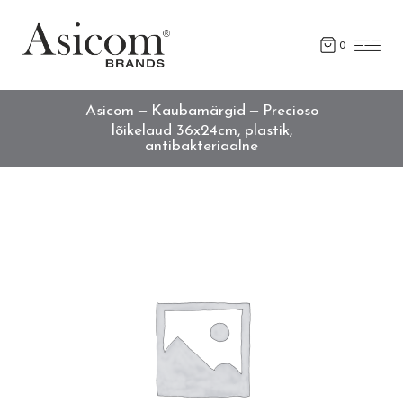
0
Asicom
Kaubamärgid
Precioso
lõikelaud 36x24cm, plastik,
antibakteriaalne