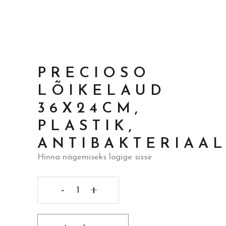
PRECIOSO
LÕIKELAUD
36X24CM,
PLASTIK,
ANTIBAKTERIAA
Hinna nägemiseks logige sisse
Precioso
lõikelaud