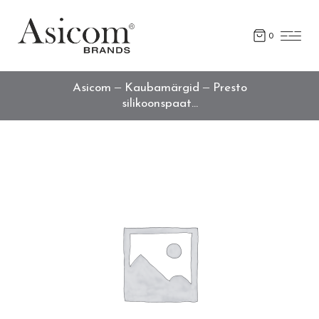
0
Asicom
Kaubamärgid
Presto
silikoonspaat…