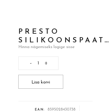
PRESTO
SILIKOONSPAAT…
Hinna nägemiseks logige sisse
Presto
silikoonspaat...
Lisa korvi
quantity
8595028430738
EAN: