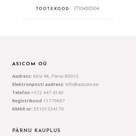
IT10420504
TOOTEKOOD:
ASICOM OÜ
Aadress:
Kirsi 48, Pärnu 80010
Elektronposti aadress
:
Info@asicom.ee
Telefon
+372 447 4140
Registrikood
11779667
KMKR nr:
EE101334170
PÄRNU KAUPLUS