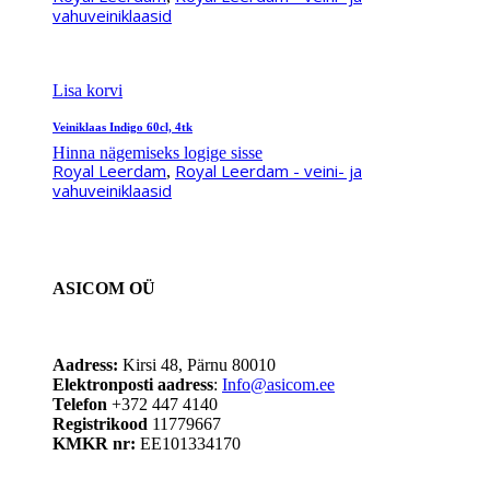
vahuveiniklaasid
Lisa korvi
Veiniklaas Indigo 60cl, 4tk
Hinna nägemiseks logige sisse
Royal Leerdam
Royal Leerdam - veini- ja
,
vahuveiniklaasid
ASICOM OÜ
Aadress:
Kirsi 48, Pärnu 80010
Elektronposti aadress
:
Info@asicom.ee
Telefon
+372 447 4140
Registrikood
11779667
KMKR nr:
EE101334170