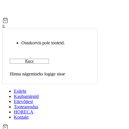
0
Ostukorvis pole tooteid.
Korv
Esileht
Kaubamärgid
Ettevõttest
Tootearendus
HORECA
Kontakt