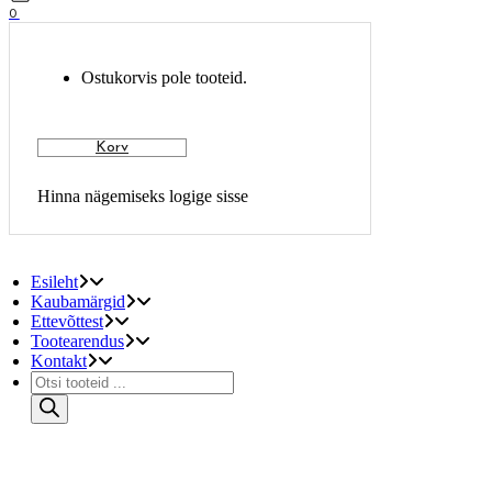
0
Ostukorvis pole tooteid.
Korv
Esileht
Kaubamärgid
Ettevõttest
Tootearendus
Kontakt
Products
search