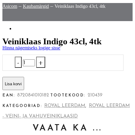
Asicom
Kaubamärgid
Veiniklaas Indigo 43cl, 4tk
Veiniklaas Indigo 43cl, 4tk
Hinna nägemiseks logige sisse
Veiniklaas
Indigo
43cl,
4tk
Lisa korvi
quantity
8720841010182
210439
EAN:
TOOTEKOOD:
ROYAL LEERDAM
ROYAL LEERDAM
KATEGOORIAD:
,
- VEINI- JA VAHUVEINIKLAASID
VAATA KA ...